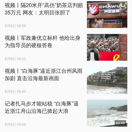
视频丨隔20米开“高仿”奶茶店判赔
35万元 网友：太明目张胆了
8月8日 08:59
视频丨军政兼优立标杆 他给出身
为指导员的硬核答卷
8月8日 09:23
视频丨“白海豚”逼近浙江台州风雨
加剧 直击沿海最新画面
8月8日 08:43
记者扎马步才能站稳 “白海豚”逼
近浙江舟山沿海已掀起大浪
03:48
8月8日 09:06