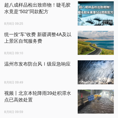
超八成样品检出致癌物！睫毛胶
水竟是“502”同款配方
01:29
8月8日 09:25
统一按“车”收费 新疆调整4A及以
上景区自驾服务费
8月8日 09:10
温州市发布防台风Ⅰ级应急响应
8月8日 09:49
视频丨北京本轮降雨39处积滞水
点已高效处置
8月8日 09:59