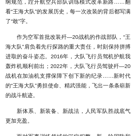
纲规范，蹚开航空兵部队训练模式改革新路……翻
看“王海大队”的发展历史，每一次改装的背后都写满
了“敢”字。
作为空军首批改装歼—20战机的作战部队，“王
海大队”肩负着先行探路的重大责任，时刻保持拼搏
进取的奋斗姿态。2016年，大队飞行员驾机护航我
轰炸机顺利前出；2022年，大队飞行员驾驶歼—20
战机在加油机支撑保障下创下新的纪录……新时代
的“王海大队”勇担使命、精武强能，飞出一条条崭新
的战斗航迹。
新体系、新装备、新战法，人民军队胜战底气
更加充盈。