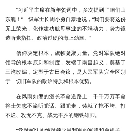
“习近平主席在新年贺词中，多次提到了咱们山
东舰！”一级军士长周小勇自豪地说，“我们要将这份
无上荣光，化作建功航母事业的不竭动力，努力锻
造听党指挥、政治过硬的海上劲旅。”
信仰决定根本，旗帜凝聚力量。党对军队绝对
领导的根本原则和制度，发端于南昌起义，奠基于
三湾改编，定型于古田会议，是人民军队完全区别
于一切旧军队的政治特质和根本优势。
在风雨如磐的漫长革命道路上，千千万万革命
将士矢志不渝听党话、跟党走，铸就了拖不垮、打
不烂、攻无不克、战无不胜的钢铁雄师。
“党对军队的绝对领导是我军的军魂和命根子，