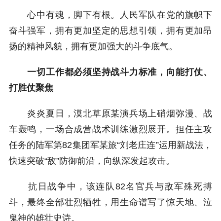
心中有魂，脚下有根。人民军队在党的旗帜下
奋斗强军，拥有更加坚定的思想引领，拥有更加昂
扬的精神风貌，拥有更加强大的斗争底气。
一切工作都必须坚持战斗力标准，向能打仗、
打胜仗聚焦
炎炎夏日，漠北草原某演兵场上硝烟弥漫、战
车轰鸣，一场合成营战术训练激烈展开。担任主攻
任务的陆军第82集团军某旅“刘老庄连”运用新战法，
快速突破“敌”防御前沿，向纵深发起攻击。
抗日战争中，该连队82名官兵与敌军殊死搏
斗，最终全部壮烈牺牲，用生命谱写了惊天地、泣
鬼神的雄壮史诗。