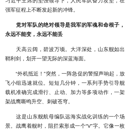
习近平主席的坚强领导下，人民军队奋力攻坚，在
强军征程上不断发起新的冲锋。
党对军队的绝对领导是我军的军魂和命根子，
永远不能变，永远不能丢
天高云阔，碧波万顷。大洋深处，山东舰如出
鞘利剑，划开一望无际的深蓝海面。
“外机抵近！”突然，一阵急促的警报声响起，放
飞小组迅速就位。短短几分钟，一系列手势引导舰
载机准确完成滑行、止动、加力等多项动作，一架
架战鹰嘶鸣升空、刺破苍穹。
这是山东舰航母编队远海实战化训练的一个场
景。战鹰着舰时，阻拦索形成一个“V”字。它像一枚