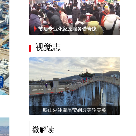
节后专业化家政服务受青睐
视觉志
映山湖冰瀑晶莹剔透美轮美奂
微解读