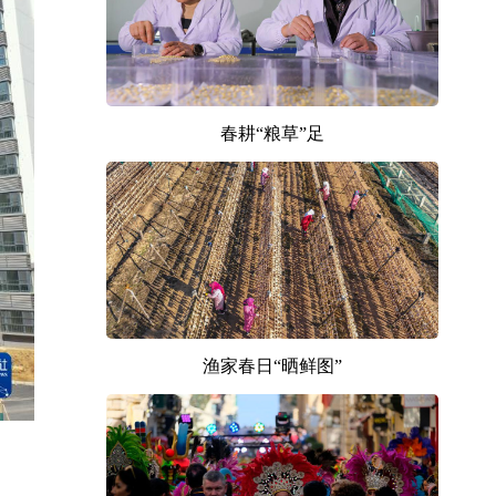
春耕“粮草”足
渔家春日“晒鲜图”