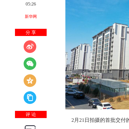
05:26
新华网
分 享
评 论
2月21日拍摄的首批交