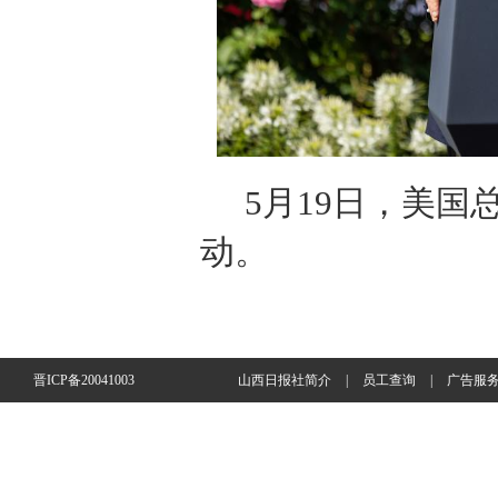
5月19日，美
动。
晋ICP备20041003
山西日报社简介
|
员工查询
|
广告服