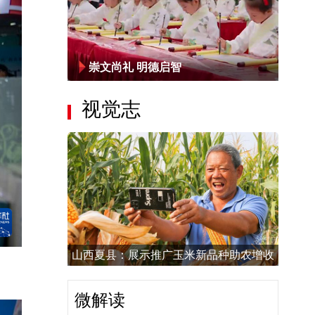
崇文尚礼 明德启智
视觉志
山西夏县：展示推广玉米新品种助农增收
微解读