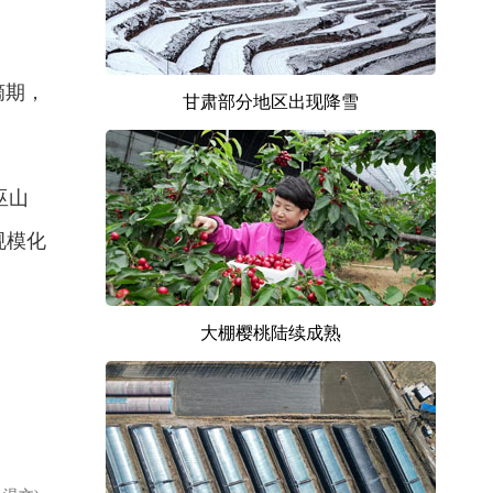
摘期，
甘肃部分地区出现降雪
巫山
规模化
大棚樱桃陆续成熟