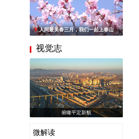
人间最美春三月，我们一起上春山
视觉志
俯瞰平定新貌
微解读