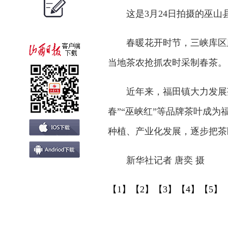
这是3月24日拍摄的巫山
春暖花开时节，三峡库区腹地
当地茶农抢抓农时采制春茶。
近年来，福田镇大力发展茶
春”“巫峡红”等品牌茶叶成
种植、产业化发展，逐步把茶
新华社记者 唐奕 摄
【1】
【2】
【3】
【4】
【5】