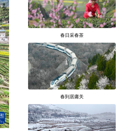
春日采春茶
春到居庸关