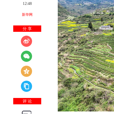
12:48
新华网
分 享
评 论