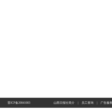
晋ICP备20041003
山西日报社简介
|
员工查询
|
广告服