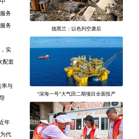
中
服务
服务
德黑兰：以色列空袭后
，实
次配套
盖率与
“深海一号”大气田二期项目全面投产
导
近年
为代