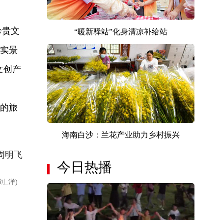
珍贵文
“暖新驿站”化身清凉补给站
实景
文创产
的旅
海南白沙：兰花产业助力乡村振兴
周明飞
今日热播
刘_洋)