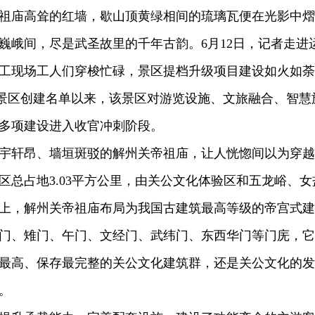
庙高耸的红墙，歇山顶黄绿相间的琉璃瓦便在光影中熠
巍峨间，尽是武圣故里的千年古韵。6月12日，记者走进
工现场工人们穿梭忙碌，景区提档升级项目建设如火如荼
旅游景区创建名单以来，该景区对游览设施、文旅融合、智慧
多项建设进入收官冲刺阶段。
轩昂、墙垣斑驳的解州关帝祖庙，让人恍惚间以为穿越
区总占地3.03平方公里，由关公文化体验区和五龙峪、女
上，解州关帝祖庙布局为我国古建筑最高等级的帝宫式建
门、雉门、午门、文经门、武纬门、东西华门等门庑，它
最高、保存最完整的关公文化建筑群，还是关公文化的发
。