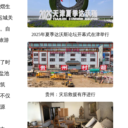
熠生
运城关
。自
2025年夏季达沃斯论坛开幕式在津举行
旅游
了时
盐池
筑
贵州：灾后救援有序进行
不仅
源