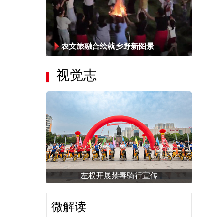
农文旅融合绘就乡野新图景
视觉志
左权开展禁毒骑行宣传
微解读