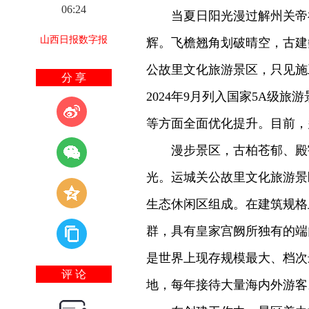
06:24
当夏日阳光漫过解州关帝祖
山西日报数字报
辉。飞檐翘角划破晴空，古建
公故里文化旅游景区，只见施
分 享
2024年9月列入国家5A级
等方面全面优化提升。目前，
漫步景区，古柏苍郁、殿宇
光。运城关公故里文化旅游景
生态休闲区组成。在建筑规格
群，具有皇家宫阙所独有的端
是世界上现存规模最大、档次
评 论
地，每年接待大量海内外游客