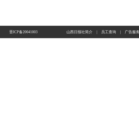
晋ICP备20041003
山西日报社简介
|
员工查询
|
广告服